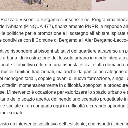
di Piazzale Visconti a Bergamo si inserisce nel Programma Innov
 dell’Abitare (PINQUA 477), finanziamento PNRR, e risponde all
lle politiche per la promozione e il sostegno all’abitare ispirate a
e condivise con il Comune di Bergamo e l’Aler Bergamo-Lecco-
tivo rispondere ai bisogni abitativi del quartiere attraverso un 
e urbana, di ricostruzione del tessuto urbano in modo integrato 
ionale. L’obiettivo è fornire una risposta efficace alla domanda a
uclei familiari tradizionali, ma anche da particolari categorie di 
lei monogenitoriali, coppie giovani di nuova formazione, singoli
 cittadini momentaneamente in difficoltà, sottoposti a procedure d
se. L’intervento è occasione per valorizzare lo spazio urbano e
tario dello spazio aperto, definendo uno scenario progettuale i
a e sociale di un comparto oggi in difficoltà e creando opportunit
ioni sociali.
isto un intervento sostitutivo dell’esistente, che rispetti i criteri 