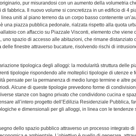
 originario, pur misurandosi con un aumento della volumetria ch
di fabbrica. Il nuovo volume si concretizza in un edificio di 4 pi
 linea uniti al piano terreno da un corpo basso contenente un’a
a è una piazza pubblica pedonale, rialzata rispetto alla quota urb
 ballatoio con affaccio su Piazzale Visconti, elemento che viene 
 uno spazio di accesso alle abitazioni, che rimane distanziato d
 delle finestre attraverso bucature, risolvendo rischi di intrusion
riazione tipologica degli alloggi: la modularità struttura delle p
renti tipologie rispondendo alle molteplici tipologie di utenze e 
ità pensate per la permanenza di medio lungo termine e altre pe
iodi. Alcune di queste tipologie prevedono forme di condivisio
iverse stanze con bagno privato che condividono cucina e spaz
pensare all’intero progetto dell’Edilizia Residenziale Pubblica, f
logiche e dimensionali per gli alloggi, in linea con le tendenze 
disegno dello spazio pubblico attraverso un processo integrato di 
, economica e ambientale. L’obiettivo è quello di generare, attrav