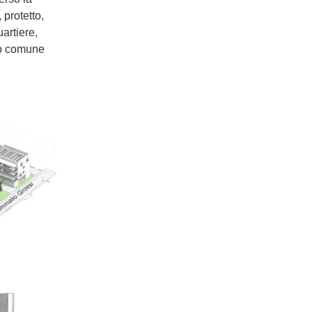
protetto,
uartiere,
lo comune