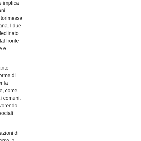
e implica
ani
utorimessa
ana. I due
declinato
al fronte
e e
iante
forme di
r la
ne, come
i comuni.
avorendo
sociali
azioni di
erso la