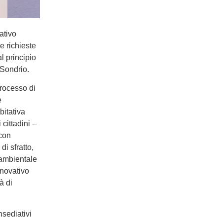
ativo
e richieste
l principio
Sondrio.
processo di
e
bitativa
cittadini –
 con
i sfratto,
 ambientale
nnovativo
à di
insediativi