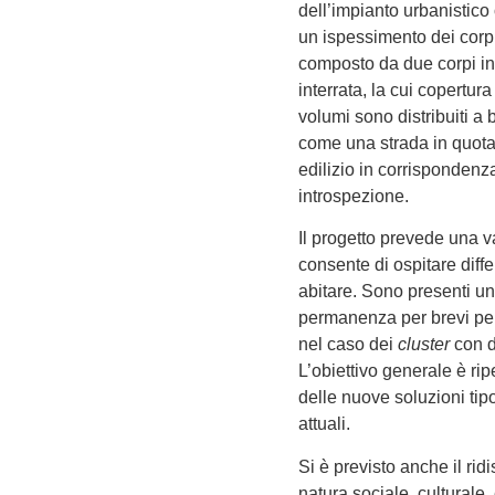
dell’impianto urbanistico
un ispessimento dei corpi 
composto da due corpi in
interrata, la cui copertur
volumi sono distribuiti a
come una strada in quota,
edilizio in corrispondenza
introspezione.
Il progetto prevede una va
consente di ospitare diffe
abitare. Sono presenti un
permanenza per brevi per
nel caso dei
cluster
con d
L’obiettivo generale è ri
delle nuove soluzioni tipo
attuali.
Si è previsto anche il ri
natura sociale, culturale