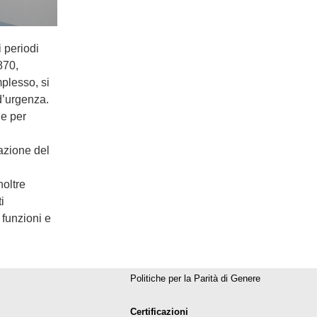
i periodi
1870,
mplesso, si
 d’urgenza.
ne per
razione del
oltre
i
 funzioni e
Politiche per la Parità di Genere
Certificazioni