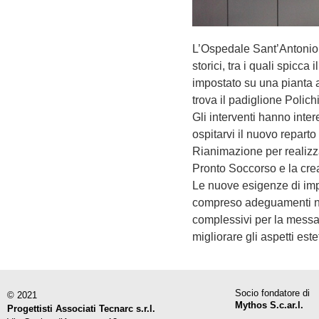
L’Ospedale Sant’Antonio Ab
storici, tra i quali spicca
impostato su una pianta a 
trova il padiglione Polich
Gli interventi hanno inter
ospitarvi il nuovo reparto
Rianimazione per realizza
Pronto Soccorso e la crea
Le nuove esigenze di imp
compreso adeguamenti norm
complessivi per la messa 
migliorare gli aspetti este
Socio fondatore di
© 2021
Mythos S.c.ar.l.
Progettisti Associati Tecnarc s.r.l.