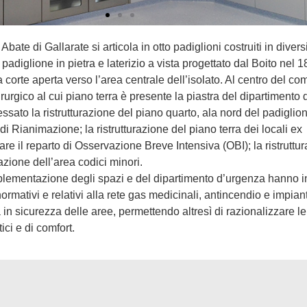
ate di Gallarate si articola in otto padiglioni costruiti in divers
 il padiglione in pietra e laterizio a vista progettato dal Boito nel 
corte aperta verso l’area centrale dell’isolato. Al centro del co
irurgico al cui piano terra è presente la piastra del dipartimento
essato la ristrutturazione del piano quarto, ala nord del padiglio
 di Rianimazione; la ristrutturazione del piano terra dei locali ex
re il reparto di Osservazione Breve Intensiva (OBI); la ristruttu
zione dell’area codici minori.
lementazione degli spazi e del dipartimento d’urgenza hanno in
ativi e relativi alla rete gas medicinali, antincendio e impiant
in sicurezza delle aree, permettendo altresì di razionalizzare le
tici e di comfort.